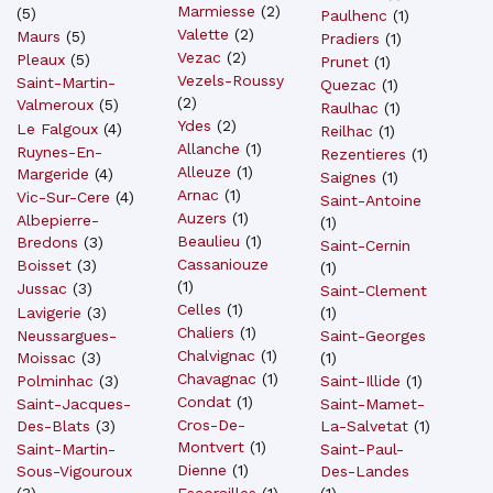
Marmiesse
(
2
)
(
5
)
Paulhenc
(
1
)
Valette
(
2
)
Maurs
(
5
)
Pradiers
(
1
)
Vezac
(
2
)
Pleaux
(
5
)
Prunet
(
1
)
Vezels-Roussy
Saint-Martin-
Quezac
(
1
)
(
2
)
Valmeroux
(
5
)
Raulhac
(
1
)
Ydes
(
2
)
Le Falgoux
(
4
)
Reilhac
(
1
)
Allanche
(
1
)
Ruynes-En-
Rezentieres
(
1
)
Alleuze
(
1
)
Margeride
(
4
)
Saignes
(
1
)
Arnac
(
1
)
Vic-Sur-Cere
(
4
)
Saint-Antoine
Auzers
(
1
)
Albepierre-
(
1
)
Beaulieu
(
1
)
Bredons
(
3
)
Saint-Cernin
Cassaniouze
Boisset
(
3
)
(
1
)
(
1
)
Jussac
(
3
)
Saint-Clement
Celles
(
1
)
Lavigerie
(
3
)
(
1
)
Chaliers
(
1
)
Saint-Georges
Neussargues-
Chalvignac
(
1
)
(
1
)
Moissac
(
3
)
Chavagnac
(
1
)
Saint-Illide
(
1
)
Polminhac
(
3
)
Condat
(
1
)
Saint-Mamet-
Saint-Jacques-
Cros-De-
La-Salvetat
(
1
)
Des-Blats
(
3
)
Montvert
(
1
)
Saint-Paul-
Saint-Martin-
Dienne
(
1
)
Des-Landes
Sous-Vigouroux
Escorailles
(
1
)
(
1
)