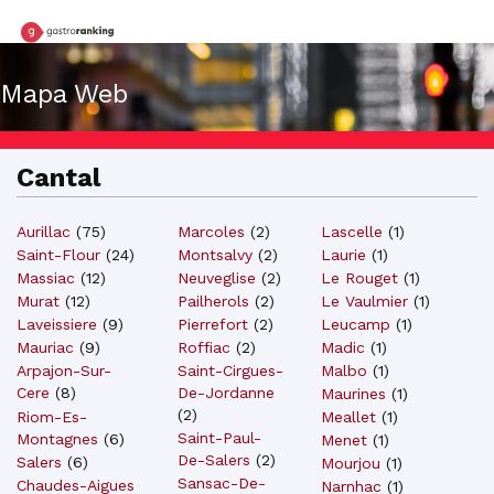
Mapa Web
Cantal
Aurillac
(
75
)
Marcoles
(
2
)
Lascelle
(
1
)
Montsalvy
(
2
)
Laurie
(
1
)
Saint-Flour
(
24
)
Neuveglise
(
2
)
Le Rouget
(
1
)
Massiac
(
12
)
Pailherols
(
2
)
Le Vaulmier
(
1
)
Murat
(
12
)
Pierrefort
(
2
)
Leucamp
(
1
)
Laveissiere
(
9
)
Roffiac
(
2
)
Madic
(
1
)
Mauriac
(
9
)
Saint-Cirgues-
Malbo
(
1
)
Arpajon-Sur-
De-Jordanne
Cere
(
8
)
Maurines
(
1
)
(
2
)
Meallet
(
1
)
Riom-Es-
Saint-Paul-
Montagnes
(
6
)
Menet
(
1
)
De-Salers
(
2
)
Salers
(
6
)
Mourjou
(
1
)
Sansac-De-
Chaudes-Aigues
Narnhac
(
1
)