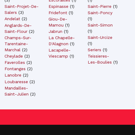
(
3
)
Espinasse
(
1
)
Saint-Pierre
(
1
)
Saint-Projet-De-
Salers
(
3
)
Fridefont
(
1
)
Saint-Poncy
(
1
)
Andelat
(
2
)
Giou-De-
Mamou
(
1
)
Saint-Simon
Anglards-De-
(
1
)
Jabrun
(
1
)
Saint-Flour
(
2
)
Saint-Urcize
La Chapelle-
Champs-Sur-
(
1
)
D'Alagnon
(
1
)
Tarentaine-
Seriers
(
1
)
Marchal
(
2
)
Lacapelle-
Viescamp
(
1
)
Teissieres-
Cheylade
(
2
)
Les-Boulies
(
1
)
Faverolles
(
2
)
Fontanges
(
2
)
Lanobre
(
2
)
Loubaresse
(
2
)
Mandailles-
Saint-Julien
(
2
)