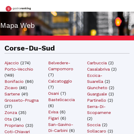
Mapa Web
Corse-Du-Sud
Ajaccio
(
274
)
Belvedere-
Carbuccia
(
2
)
Campomoro
Casalabriva
(
2
)
Porto-Vecchio
(
7
)
(
149
)
Eccica-
Calcatoggio
Suarella
(
2
)
Bonifacio
(
86
)
(
7
)
Giuncheto
(
2
)
Zicavo
(
46
)
Osani
(
7
)
Guarguale
(
2
)
Sartene
(
41
)
Bastelicaccia
Partinello
(
2
)
Grosseto-Prugna
(
6
)
(
37
)
Serra-Di-
Evisa
(
6
)
Scopamene
Zonza
(
35
)
Figari
(
6
)
(
2
)
Ota
(
34
)
San-Gavino-
Soccia
(
2
)
Propriano
(
33
)
Di-Carbini
(
6
)
Sollacaro
(
2
)
Coti-Chiavari