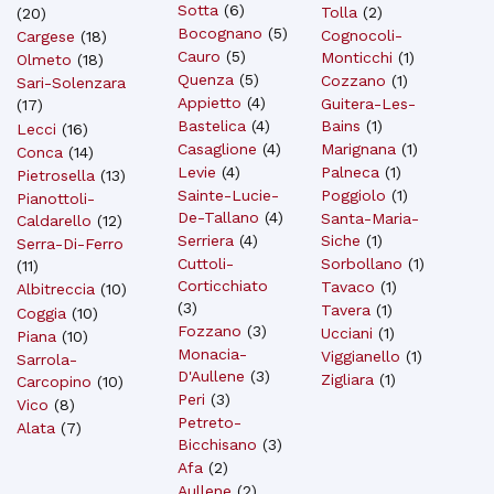
Sotta
(
6
)
Tolla
(
2
)
(
20
)
Bocognano
(
5
)
Cognocoli-
Cargese
(
18
)
Cauro
(
5
)
Monticchi
(
1
)
Olmeto
(
18
)
Quenza
(
5
)
Cozzano
(
1
)
Sari-Solenzara
Appietto
(
4
)
Guitera-Les-
(
17
)
Bastelica
(
4
)
Bains
(
1
)
Lecci
(
16
)
Casaglione
(
4
)
Marignana
(
1
)
Conca
(
14
)
Levie
(
4
)
Palneca
(
1
)
Pietrosella
(
13
)
Sainte-Lucie-
Poggiolo
(
1
)
Pianottoli-
De-Tallano
(
4
)
Santa-Maria-
Caldarello
(
12
)
Serriera
(
4
)
Siche
(
1
)
Serra-Di-Ferro
Cuttoli-
Sorbollano
(
1
)
(
11
)
Corticchiato
Tavaco
(
1
)
Albitreccia
(
10
)
(
3
)
Tavera
(
1
)
Coggia
(
10
)
Fozzano
(
3
)
Ucciani
(
1
)
Piana
(
10
)
Monacia-
Viggianello
(
1
)
Sarrola-
D'Aullene
(
3
)
Zigliara
(
1
)
Carcopino
(
10
)
Peri
(
3
)
Vico
(
8
)
Petreto-
Alata
(
7
)
Bicchisano
(
3
)
Afa
(
2
)
Aullene
(
2
)