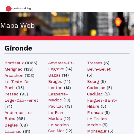
Mapa Web
Gironde
Bordeaux
(
1065
)
Ambares-Et-
Tresses
(
6
)
Lagrave
(
14
)
Belin-Beliet
Merignac
(
138
)
Bazas
(
14
)
(
5
)
Arcachon
(
103
)
Bruges
(
14
)
Bourg
(
5
)
La Teste-De-
Lanton
(
14
)
Cadaujac
(
5
)
Buch
(
95
)
Lesparre-
Cadillac
(
5
)
Pessac
(
93
)
Medoc
(
13
)
Fargues-Saint-
Lege-Cap-Ferret
Pauillac
(
13
)
Hilaire
(
5
)
(
74
)
Le Pian-
Fronsac
(
5
)
Andernos-Les-
Medoc
(
12
)
Bains
(
68
)
Le Taillan-
Le Verdon-
Medoc
(
5
)
Begles
(
68
)
Sur-Mer
(
12
)
Monsegur
(
5
)
Lacanau
(
61
)