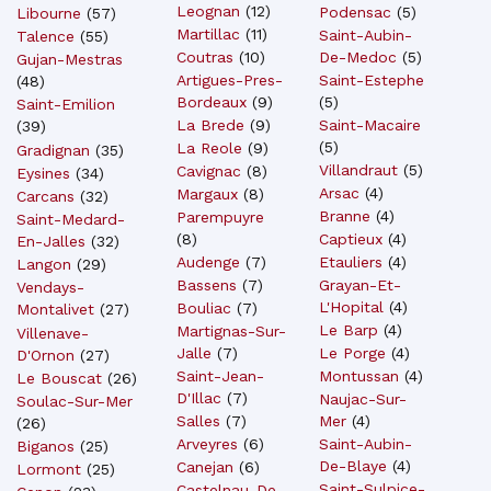
Leognan
(
12
)
Podensac
(
5
)
Libourne
(
57
)
Martillac
(
11
)
Saint-Aubin-
Talence
(
55
)
Coutras
(
10
)
De-Medoc
(
5
)
Gujan-Mestras
Artigues-Pres-
Saint-Estephe
(
48
)
Bordeaux
(
9
)
(
5
)
Saint-Emilion
La Brede
(
9
)
Saint-Macaire
(
39
)
(
5
)
La Reole
(
9
)
Gradignan
(
35
)
Villandraut
(
5
)
Cavignac
(
8
)
Eysines
(
34
)
Arsac
(
4
)
Margaux
(
8
)
Carcans
(
32
)
Branne
(
4
)
Parempuyre
Saint-Medard-
(
8
)
Captieux
(
4
)
En-Jalles
(
32
)
Audenge
(
7
)
Etauliers
(
4
)
Langon
(
29
)
Bassens
(
7
)
Grayan-Et-
Vendays-
L'Hopital
(
4
)
Bouliac
(
7
)
Montalivet
(
27
)
Le Barp
(
4
)
Martignas-Sur-
Villenave-
Jalle
(
7
)
Le Porge
(
4
)
D'Ornon
(
27
)
Saint-Jean-
Montussan
(
4
)
Le Bouscat
(
26
)
D'Illac
(
7
)
Naujac-Sur-
Soulac-Sur-Mer
Salles
(
7
)
Mer
(
4
)
(
26
)
Arveyres
(
6
)
Saint-Aubin-
Biganos
(
25
)
De-Blaye
(
4
)
Canejan
(
6
)
Lormont
(
25
)
Saint-Sulpice-
Castelnau-De-