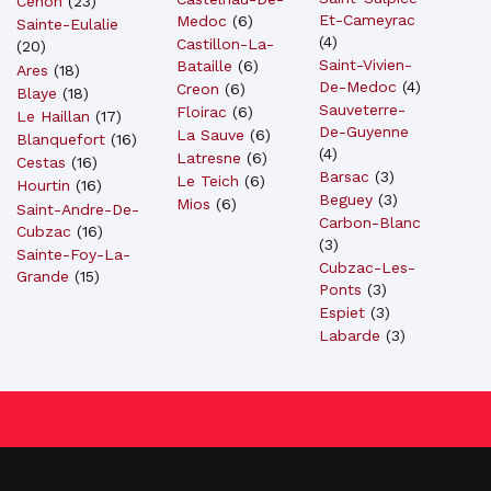
Cenon
(
23
)
Et-Cameyrac
Medoc
(
6
)
Sainte-Eulalie
(
4
)
Castillon-La-
(
20
)
Saint-Vivien-
Bataille
(
6
)
Ares
(
18
)
De-Medoc
(
4
)
Creon
(
6
)
Blaye
(
18
)
Sauveterre-
Floirac
(
6
)
Le Haillan
(
17
)
De-Guyenne
La Sauve
(
6
)
Blanquefort
(
16
)
(
4
)
Latresne
(
6
)
Cestas
(
16
)
Barsac
(
3
)
Le Teich
(
6
)
Hourtin
(
16
)
Beguey
(
3
)
Mios
(
6
)
Saint-Andre-De-
Carbon-Blanc
Cubzac
(
16
)
(
3
)
Sainte-Foy-La-
Cubzac-Les-
Grande
(
15
)
Ponts
(
3
)
Espiet
(
3
)
Labarde
(
3
)