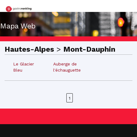
Mapa Web
Hautes-Alpes
>
Mont-Dauphin
Le Glacier
Auberge de
Bleu
l'échauguette
1