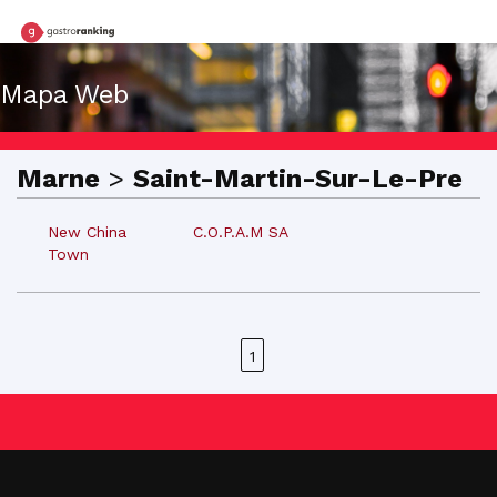
Mapa Web
Marne
>
Saint-Martin-Sur-Le-Pre
New China
C.O.P.A.M SA
Town
1