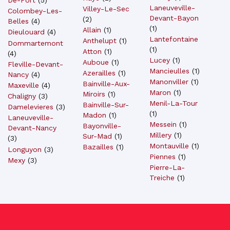
De-Port
(
5
)
Laneuveville-
Villey-Le-Sec
Colombey-Les-
Devant-Bayon
(
2
)
Belles
(
4
)
(
1
)
Allain
(
1
)
Dieulouard
(
4
)
Lantefontaine
Anthelupt
(
1
)
Dommartemont
(
1
)
Atton
(
1
)
(
4
)
Lucey
(
1
)
Auboue
(
1
)
Fleville-Devant-
Mancieulles
(
1
)
Azerailles
(
1
)
Nancy
(
4
)
Manonviller
(
1
)
Bainville-Aux-
Maxeville
(
4
)
Maron
(
1
)
Miroirs
(
1
)
Chaligny
(
3
)
Menil-La-Tour
Bainville-Sur-
Damelevieres
(
3
)
(
1
)
Madon
(
1
)
Laneuveville-
Messein
(
1
)
Bayonville-
Devant-Nancy
Millery
(
1
)
Sur-Mad
(
1
)
(
3
)
Montauville
(
1
)
Bazailles
(
1
)
Longuyon
(
3
)
Piennes
(
1
)
Mexy
(
3
)
Pierre-La-
Treiche
(
1
)