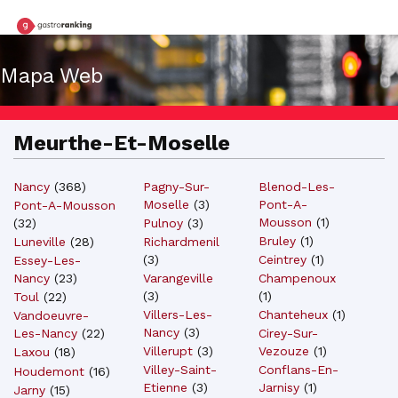
Mapa Web
Meurthe-Et-Moselle
Nancy
(
368
)
Pagny-Sur-
Blenod-Les-
Moselle
(
3
)
Pont-A-
Pont-A-Mousson
Mousson
(
1
)
Pulnoy
(
3
)
(
32
)
Bruley
(
1
)
Richardmenil
Luneville
(
28
)
(
3
)
Ceintrey
(
1
)
Essey-Les-
Varangeville
Champenoux
Nancy
(
23
)
(
3
)
(
1
)
Toul
(
22
)
Villers-Les-
Chanteheux
(
1
)
Vandoeuvre-
Nancy
(
3
)
Cirey-Sur-
Les-Nancy
(
22
)
Villerupt
(
3
)
Vezouze
(
1
)
Laxou
(
18
)
Villey-Saint-
Conflans-En-
Houdemont
(
16
)
Etienne
(
3
)
Jarnisy
(
1
)
Jarny
(
15
)