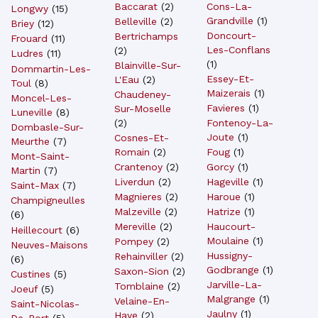
Baccarat
(
2
)
Cons-La-
Longwy
(
15
)
Grandville
(
1
)
Belleville
(
2
)
Briey
(
12
)
Doncourt-
Bertrichamps
Frouard
(
11
)
Les-Conflans
(
2
)
Ludres
(
11
)
(
1
)
Blainville-Sur-
Dommartin-Les-
Essey-Et-
L'Eau
(
2
)
Toul
(
8
)
Maizerais
(
1
)
Chaudeney-
Moncel-Les-
Favieres
(
1
)
Sur-Moselle
Luneville
(
8
)
(
2
)
Fontenoy-La-
Dombasle-Sur-
Joute
(
1
)
Cosnes-Et-
Meurthe
(
7
)
Romain
(
2
)
Foug
(
1
)
Mont-Saint-
Crantenoy
(
2
)
Gorcy
(
1
)
Martin
(
7
)
Liverdun
(
2
)
Hageville
(
1
)
Saint-Max
(
7
)
Magnieres
(
2
)
Haroue
(
1
)
Champigneulles
Malzeville
(
2
)
Hatrize
(
1
)
(
6
)
Mereville
(
2
)
Haucourt-
Heillecourt
(
6
)
Moulaine
(
1
)
Pompey
(
2
)
Neuves-Maisons
Hussigny-
Rehainviller
(
2
)
(
6
)
Godbrange
(
1
)
Saxon-Sion
(
2
)
Custines
(
5
)
Jarville-La-
Tomblaine
(
2
)
Joeuf
(
5
)
Malgrange
(
1
)
Velaine-En-
Saint-Nicolas-
Jaulny
(
1
)
Haye
(
2
)