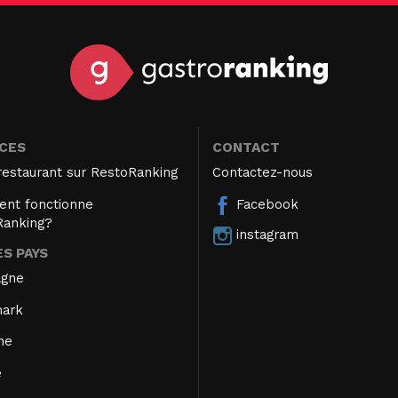
ICES
CONTACT
restaurant sur RestoRanking
Contactez-nous
nt fonctionne
Facebook
Ranking?
instagram
S PAYS
agne
ark
ne
e