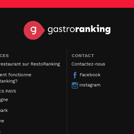
ICES
CONTACT
restaurant sur RestoRanking
Contactez-nous
nt fonctionne
Facebook
Ranking?
instagram
S PAYS
agne
ark
ne
e