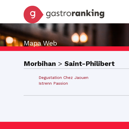
Mapa Web
Morbihan
>
Saint-Philibert
Degustation Chez Jaouen
Istrenn Passion