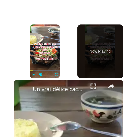
×
Now Playing
×
Play
Unmute
Fullscreen
Un vrai délice caché à Phu Quoc : le Bœuf Lúc Lắc 🍚🥩