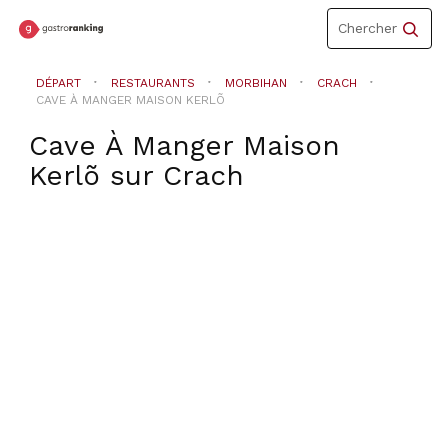
Toggle
Chercher
navigation
DÉPART
RESTAURANTS
MORBIHAN
CRACH
CAVE À MANGER MAISON KERLÕ
Cave À Manger Maison
Kerlõ
sur
Crach