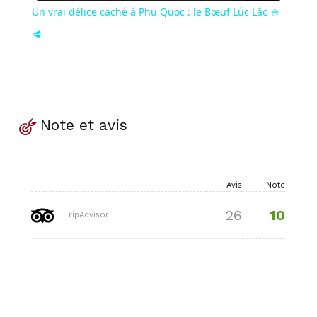
Un vrai délice caché à Phu Quoc : le Bœuf Lúc Lắc 🍚
🥩
Note et avis
Avis
Note
10
26
TripAdvisor