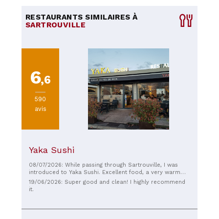
RESTAURANTS SIMILAIRES À
SARTROUVILLE
6
,6
590
avis
Yaka Sushi
08/07/2026: While passing through Sartrouville, I was
introduced to Yaka Sushi. Excellent food, a very warm
welcome, and above all, unbeatable value for money. If I
19/06/2026: Super good and clean! I highly recommend
return to the area, I will definitely go back to this
it.
restaurant.