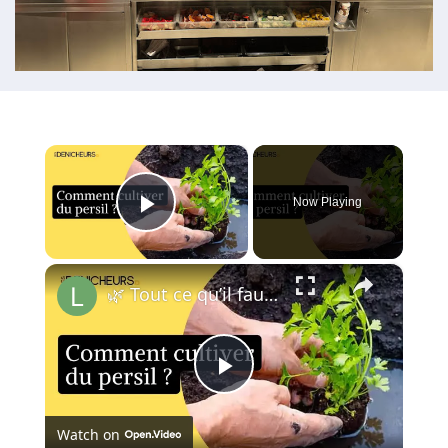
×
Now Playing
Play Video
×
🌿 Tout ce qu’il faut savoir sur la culture du persil 📖
Play
Watch on