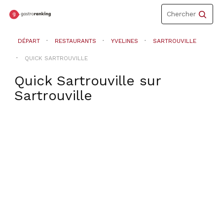
Toggle
Chercher
navigation
DÉPART
RESTAURANTS
YVELINES
SARTROUVILLE
QUICK SARTROUVILLE
Quick Sartrouville
sur
Sartrouville