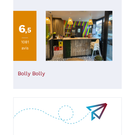
6
,5
1081
avis
Bolly Bolly