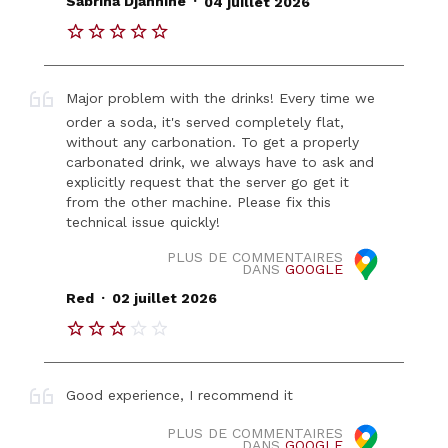
Sabrina Djahnine
04 juillet 2026
Major problem with the drinks! Every time we
order a soda, it's served completely flat,
without any carbonation. To get a properly
carbonated drink, we always have to ask and
explicitly request that the server go get it
from the other machine. Please fix this
technical issue quickly!
PLUS DE COMMENTAIRES
DANS
GOOGLE
.
Red
02 juillet 2026
Good experience, I recommend it
PLUS DE COMMENTAIRES
DANS
GOOGLE