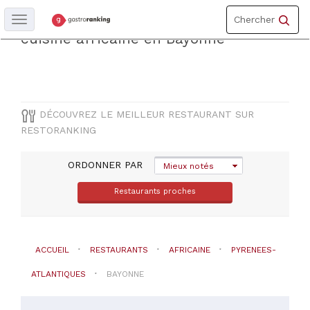
Toggle
Découvrez le meilleur restaurantde
Chercher
Toggle
navigation
navigation
cuisine africaine en Bayonne
DÉPARTEMENT
Pyrenees-
Atlantiques
DÉCOUVREZ LE MEILLEUR RESTAURANT SUR
RESTORANKING
COMUNE
ORDONNER PAR
Mieux notés
Bayonne
Restaurants proches
TYPE
DE
CUISINE
ACCUEIL
RESTAURANTS
AFRICAINE
PYRENEES-
ATLANTIQUES
BAYONNE
Africaine