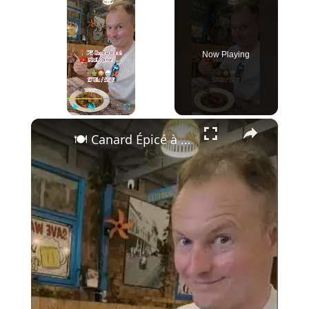
Now Playing
×
Play
Unmute
Fullscreen
🍽️ Canard Épicé à Phu Quoc | F5 Restaurant 🇻🇳