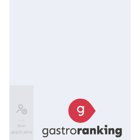
PRIX
Non
applicable