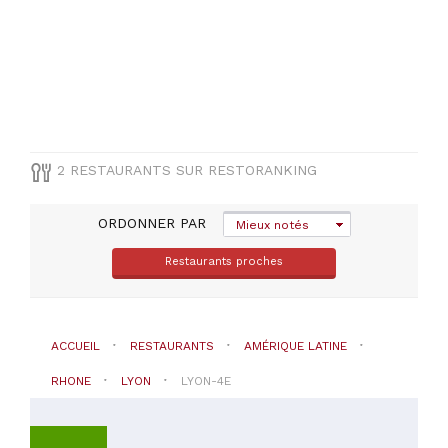
CUISINE
Amérique
Latine
PRIX
2 RESTAURANTS SUR RESTORANKING
ORDONNER PAR
Mieux notés
Restaurants proches
ACCUEIL
RESTAURANTS
AMÉRIQUE LATINE
RHONE
LYON
LYON-4E