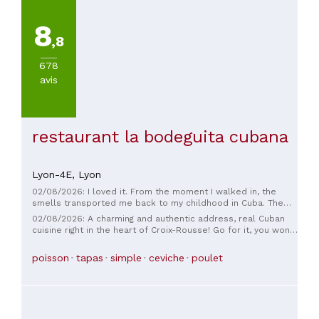
8
,8
678
avis
restaurant la bodeguita cubana
Lyon-4E,
Lyon
02/08/2026: I loved it. From the moment I walked in, the
smells transported me back to my childhood in Cuba. The
service was incredibly friendly, especially to Ernesto for his
02/08/2026: A charming and authentic address, real Cuban
warm hospitality. The food was delicious and the
cuisine right in the heart of Croix-Rousse! Go for it, you won't
atmosphere was very welcoming. I can't wait for September
be disappointed!
to go back.
poisson
tapas
simple
ceviche
poulet