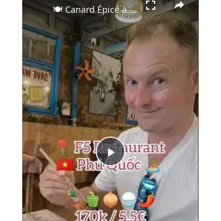
🍽️ Canard Épicé à Phu Quoc | F5 Restaurant 🇻🇳
Play
Video