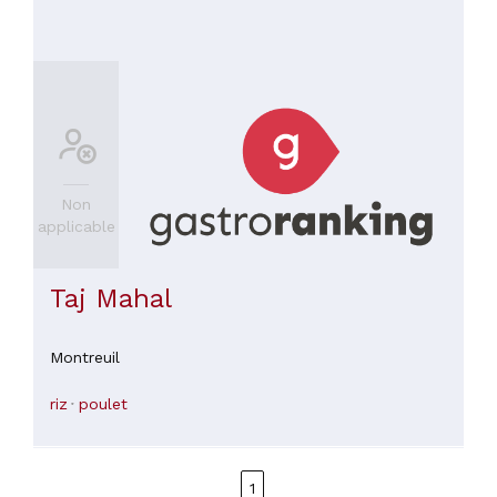
Non
applicable
Taj Mahal
Montreuil
riz
poulet
1