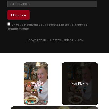
En vous inscrivant vous acceptez notre
Politique de
confidentialité
Copyright © - GastroRanking 2026
×
Now Playing
×
Play
Unmute
Fullscreen