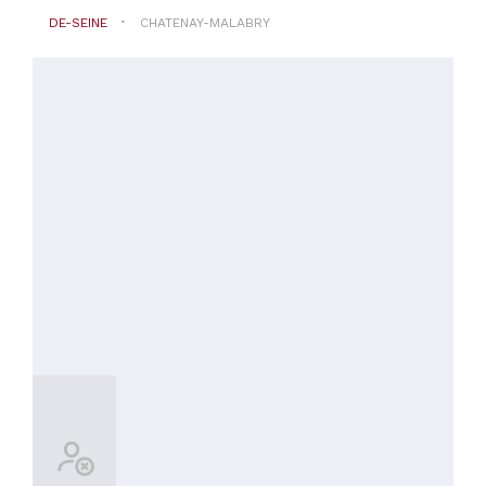
e
DE-SEINE
CHATENAY-MALABRY
Pizza
PRIX