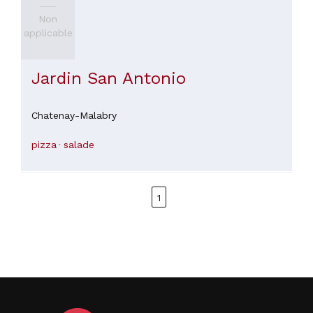
Non
applicable
Jardin San Antonio
Chatenay-Malabry
pizza
salade
1