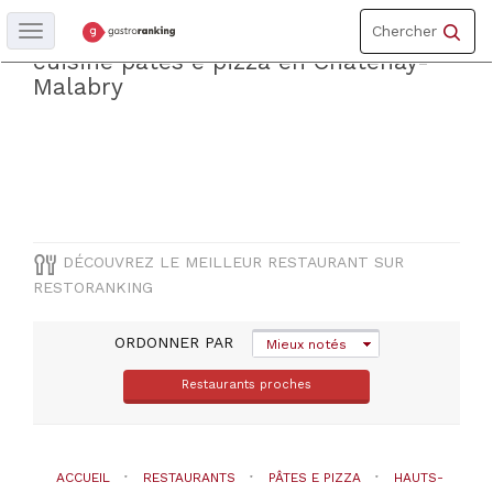
Toggle
Découvrez le meilleur restaurantde
Chercher
Toggle
navigation
navigation
cuisine pâtes e pizza en Chatenay-
Malabry
DÉPARTEMENT
Hauts-
De-
Seine
COMUNE
DÉCOUVREZ LE MEILLEUR RESTAURANT SUR
RESTORANKING
Chatenay-
Malabry
ORDONNER PAR
Mieux notés
Restaurants proches
TYPE
DE
CUISINE
ACCUEIL
RESTAURANTS
PÂTES E PIZZA
HAUTS-
Pâtes