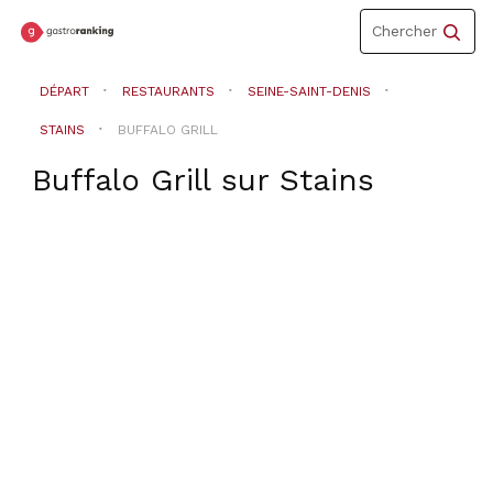
Toggle
Chercher
navigation
DÉPART
RESTAURANTS
SEINE-SAINT-DENIS
STAINS
BUFFALO GRILL
Buffalo Grill
sur
Stains