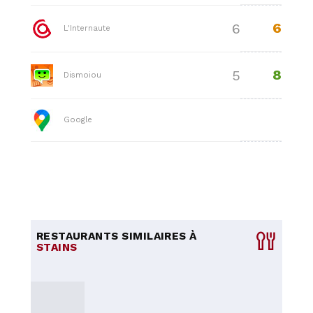
6
6
L'Internaute
8
5
Dismoiou
Google
RESTAURANTS SIMILAIRES À
STAINS