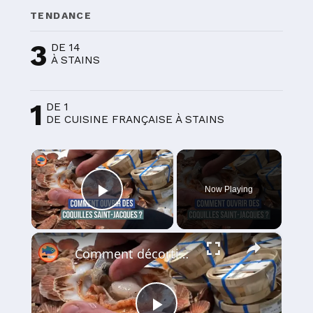
TENDANCE
3
DE 14
À STAINS
1
DE 1
DE CUISINE FRANÇAISE À STAINS
×
Now Playing
Play Video
×
Comment décortiquer des coquilles Saint-Jacques blanches ? (2 astuces de poissonnier)