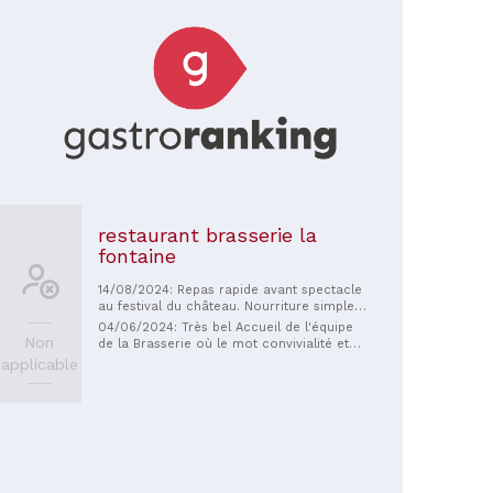
restaurant brasserie la
fontaine
14/08/2024: Repas rapide avant spectacle
au festival du château. Nourriture simple
assiettes sobres et prix correct. Accueil
04/06/2024: Très bel Accueil de l'équipe
agréable.
Non
de la Brasserie où le mot convivialité et
professionnelisme reignent. De très bons
applicable
plats maison et une belle carte avec des
produits frais. Allez y les yeux fermés
c'était un super déjeuner !