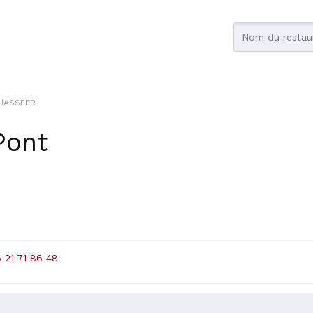
JASSPER
Pont
 21 71 86 48