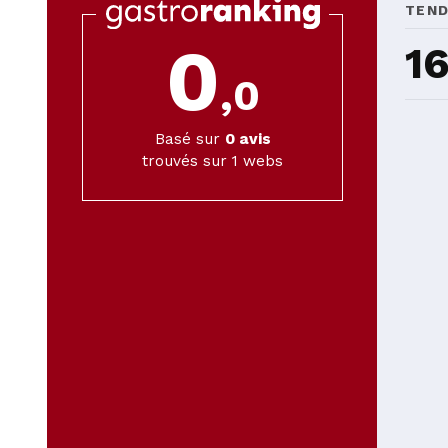
TEN
0
1
,0
Basé sur
0
avis
trouvés sur 1 webs