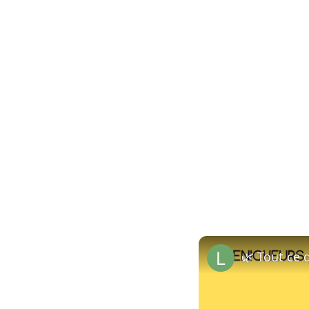
🌿 Tout ce q