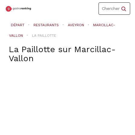
Toggle
Chercher
navigation
DÉPART
RESTAURANTS
AVEYRON
MARCILLAC-
VALLON
LA PAILLOTTE
La Paillotte
sur
Marcillac-
Vallon