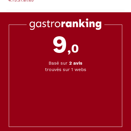
4.75.37.81.65
9
,0
Basé sur
2
avis
trouvés sur 1 webs