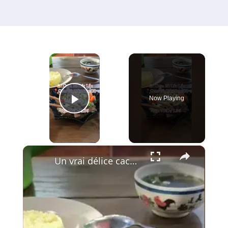
×
Now Playing
Play Video
×
Un vrai délice caché à Phu Quoc : le Bœuf Lúc Lắc 🍚🥩