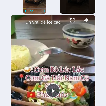
×
Play
Unmute
Fullscreen
Un vrai délice caché à Phu Quoc : le Bœuf Lúc Lắc 🍚🥩
Play