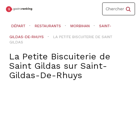
Toggle
Chercher
navigation
DÉPART
RESTAURANTS
MORBIHAN
SAINT-
GILDAS-DE-RHUYS
LA PETITE BISCUITERIE DE SAINT
GILDAS
La Petite Biscuiterie de
Saint Gildas
sur
Saint-
Gildas-De-Rhuys