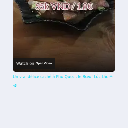
Video
Watch on
Un vrai délice caché à Phu Quoc : le Bœuf Lúc Lắc 🍚
🥩