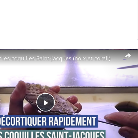
les coquilles Saint-Jacques (noix et corail)
Play
Video