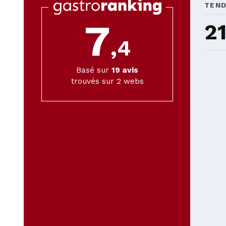
TEN
7
2
,4
Basé sur
19
avis
trouvés sur 2 webs