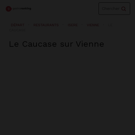
Toggle
Chercher
navigation
DÉPART
RESTAURANTS
ISERE
VIENNE
LE
CAUCASE
Le Caucase
sur
Vienne