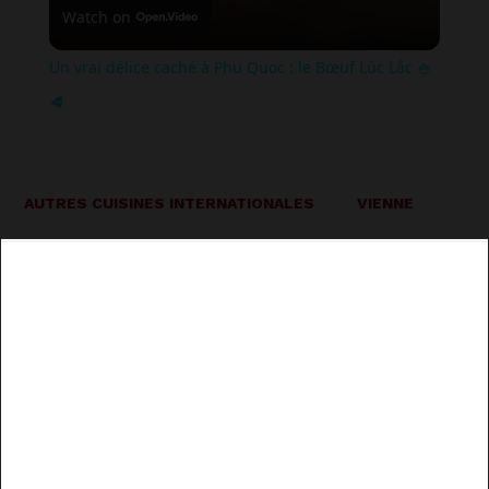
Watch on
Un vrai délice caché à Phu Quoc : le Bœuf Lúc Lắc 🍚
🥩
AUTRES CUISINES INTERNATIONALES
VIENNE