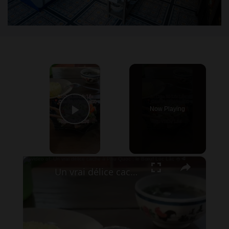
×
Now Playing
Play Video
×
Un vrai délice caché à Phu Quoc : le Bœuf Lúc Lắc 🍚🥩