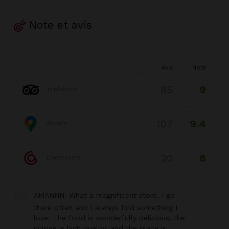
Note et avis
Avis
Note
9
85
TripAdvisor
9.4
107
Google
8
20
L'Internaute
AMANNN! What a magnificent store. I go
there often and I always find something I
love. The food is wonderfully delicious, the
cuisine is high quality, and the place is