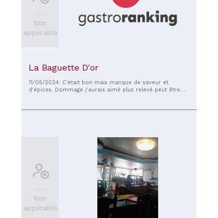
Non
applicable
La Baguette D'or
11/05/2024: C'était bon mais manque de saveur et
d'épices. Dommage j'aurais aimé plus relevé peut être
trop européaniser. Sinon bon accueil. petit restaurant
très tranquille. a faire peut etre trop de choix pour une
bnne cuisine maison, je ne sais pas!!!!
Non
applicable