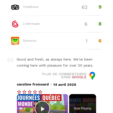
9
62
TripAdvisor
8
6
L'Internaute
6
1
Dismoiou
Good and fresh, as always here. We've been
coming here with pleasure for over 20 years.
PLUS DE COMMENTAIRES
DANS
GOOGLE
.
caroline froissard
14 avril 2026
×
Now Playing