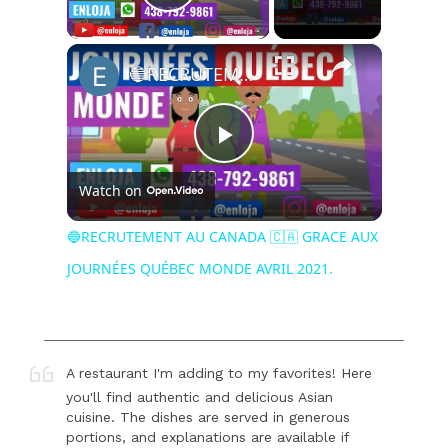
Play Video
×
🔵RECRUTEMENT AU CANADA 🇨🇦 GRACE AUX JOURNÉES QUÉBEC MONDE AVRIL 2021.
Play
Watch on
Video
🔵RECRUTEMENT AU CANADA 🇨🇦 GRACE AUX
JOURNÉES QUÉBEC MONDE AVRIL 2021.
A restaurant I'm adding to my favorites! Here
you'll find authentic and delicious Asian
cuisine. The dishes are served in generous
portions, and explanations are available if