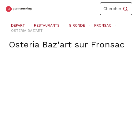
Toggle
Chercher
navigation
DÉPART
RESTAURANTS
GIRONDE
FRONSAC
OSTERIA BAZ'ART
Osteria Baz'art
sur
Fronsac