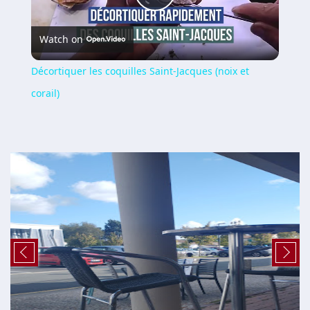
Play
Watch on
Video
Décortiquer les coquilles Saint-Jacques (noix et
corail)