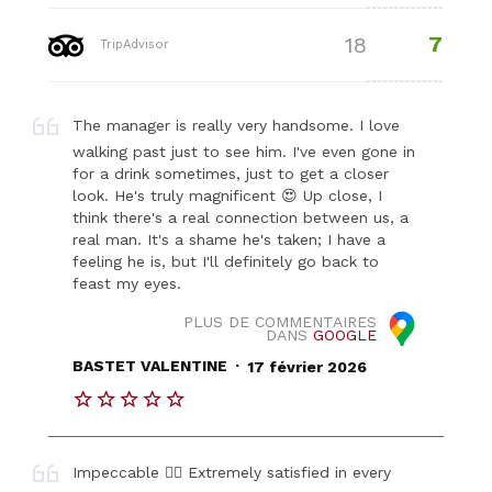
7
18
TripAdvisor
The manager is really very handsome. I love
walking past just to see him. I've even gone in
for a drink sometimes, just to get a closer
look. He's truly magnificent 😍 Up close, I
think there's a real connection between us, a
real man. It's a shame he's taken; I have a
feeling he is, but I'll definitely go back to
feast my eyes.
PLUS DE COMMENTAIRES
DANS
GOOGLE
.
BASTET VALENTINE
17 février 2026
Impeccable 👍🏾 Extremely satisfied in every