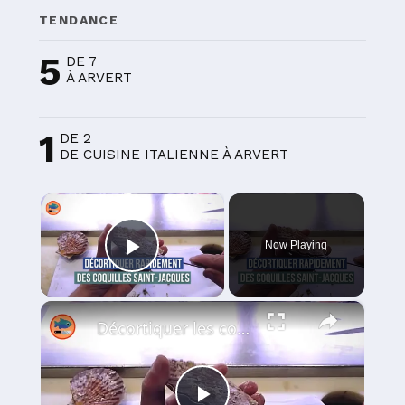
TENDANCE
5
DE 7
À ARVERT
1
DE 2
DE CUISINE ITALIENNE À ARVERT
×
Now Playing
Play Video
×
Décortiquer les coquilles Saint-Jacques (noix et corail)