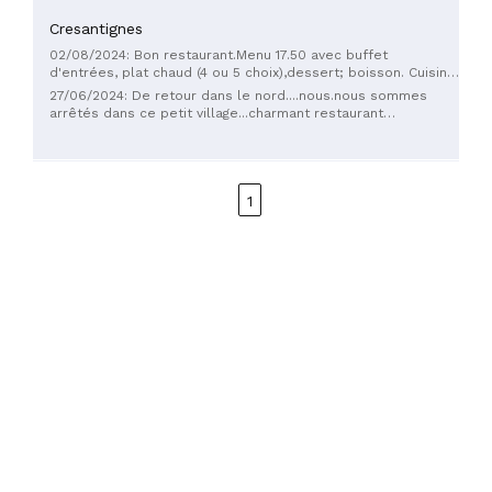
Cresantignes
02/08/2024: Bon restaurant.Menu 17.50 avec buffet
d'entrées, plat chaud (4 ou 5 choix),dessert; boisson. Cuisine
familiale avec frites maison, accueil sympathique. Une belle
27/06/2024: De retour dans le nord....nous.nous sommes
découverte assurément
arrêtés dans ce petit village...charmant restaurant
...excellent rapport/qualité prix...buffet d entrée à
volonté...plat maison ... Nous recommandons sans aucun
problème....
1