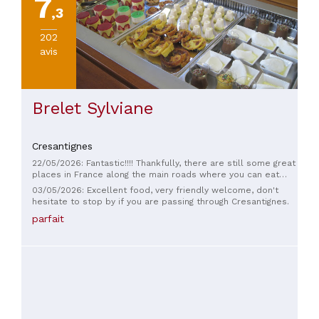
7
,3
PRIX
202
avis
Brelet Sylviane
Cresantignes
22/05/2026: Fantastic!!!! Thankfully, there are still some great
places in France along the main roads where you can eat
really well. This establishment, which we stopped at during
03/05/2026: Excellent food, very friendly welcome, don't
our vacation, makes everything from scratch, and it's true!!!!
hesitate to stop by if you are passing through Cresantignes.
Thank you, and congratulations again on your hard work and
parfait
kindness. €18 set menu Cold buffet: starter, main course,
dessert And it's really good with fresh bread and tasteless
water!!!!!! Bravo! Reservations recommended. If you're in the
area, don't hesitate to go and eat there.