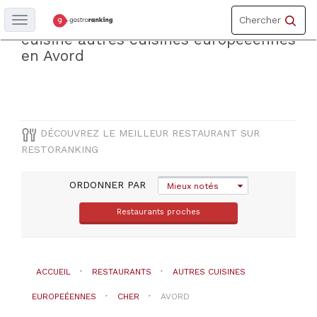
Toggle
Découvrez le meilleur restaurantde
Chercher
Toggle
navigation
navigation
cuisine autres cuisines europeéennes
en Avord
DÉPARTEMENT
Cher
DÉCOUVREZ LE MEILLEUR RESTAURANT SUR
COMUNE
RESTORANKING
Avord
ORDONNER PAR
Mieux notés
TYPE
Restaurants proches
DE
CUISINE
Autres
ACCUEIL
RESTAURANTS
AUTRES CUISINES
cuisines
EUROPEÉENNES
CHER
AVORD
europeéennes