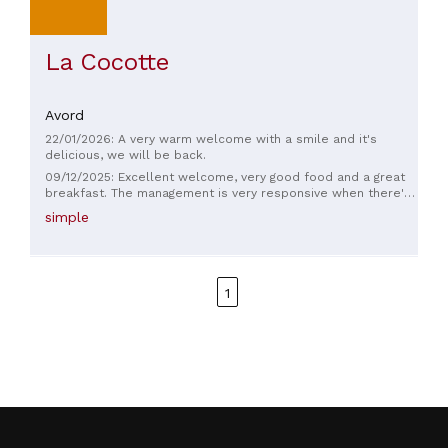
La Cocotte
Avord
22/01/2026: A very warm welcome with a smile and it's
delicious, we will be back.
09/12/2025: Excellent welcome, very good food and a great
breakfast. The management is very responsive when there's
a problem. Thank you, boss! 👍🏻
simple
1