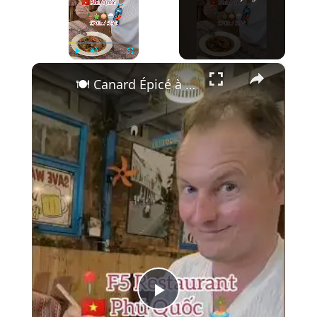
×
Play
Unmute
Fullscreen
🍽️ Canard Épicé à Phu Quoc | F5 Restaurant 🇻🇳
Play