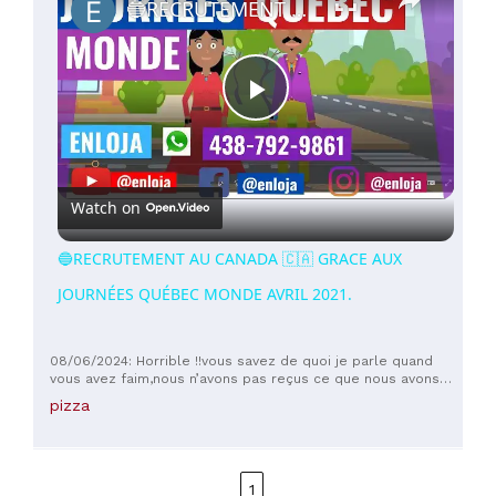
🔵RECRUTEMENT AU CANADA 🇨🇦 GRACE AUX JOURNÉES QUÉBEC MONDE AVRIL 2021.
Play
Video
Watch on
🔵RECRUTEMENT AU CANADA 🇨🇦 GRACE AUX
JOURNÉES QUÉBEC MONDE AVRIL 2021.
08/06/2024: Horrible !!vous savez de quoi je parle quand
vous avez faim,nous n’avons pas reçus ce que nous avons
commander et ce n’est pas la première fois ,l’huile
pizza
dégouline du plat écœurant.Je pense que certain travail ne
sont pas à prendre à la légère .
1