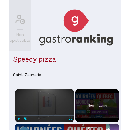
Non
applicable
Speedy pizza
Saint-Zacharie
×
Now Playing
×
Play
Unmute
Fullscreen