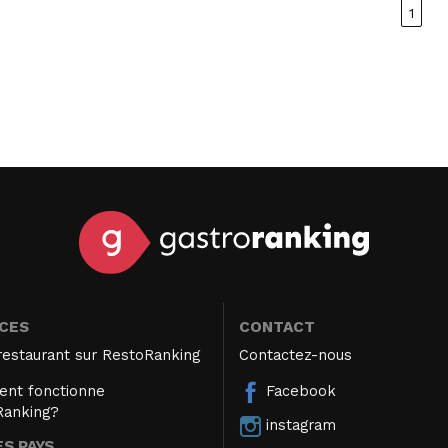
1
ICES
CONTACT
restaurant sur RestoRanking
Contactez-nous
nt fonctionne
Facebook
Ranking?
instagram
S PAYS