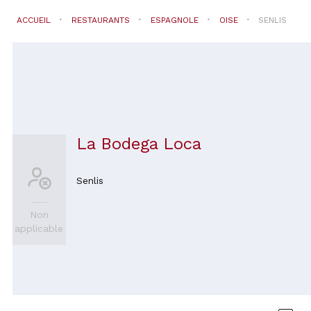
ACCUEIL
RESTAURANTS
ESPAGNOLE
OISE
SENLIS
La Bodega Loca
Senlis
Non
applicable