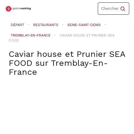
Toggle
Chercher
navigation
DÉPART
RESTAURANTS
SEINE-SAINT-DENIS
TREMBLAY-EN-FRANCE
CAVIAR HOUSE ET PRUNIER SEA
FOOD
Caviar house et Prunier SEA
FOOD
sur
Tremblay-En-
France