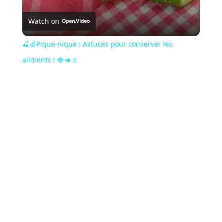
Watch on
🍒🍏Pique-nique : Astuces pour conserver les
aliments ! 🍓 🥑 🧃