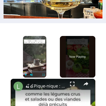
×
Now Playing
×
Play
Unmute
Fullscreen
🍒🍏Pique-nique : Astuces pour conserver les aliments ! 🍓 🥑 🧃