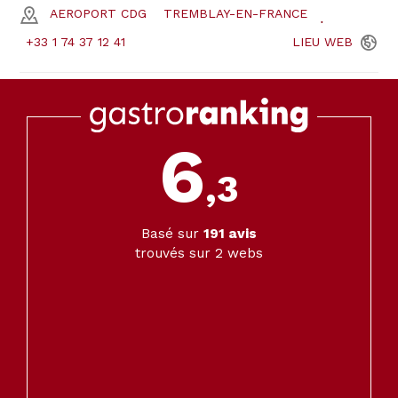
AEROPORT CDG
TREMBLAY-EN-FRANCE
+33 1 74 37 12 41
LIEU
WEB
6
,3
Basé sur
191
avis
trouvés sur 2 webs