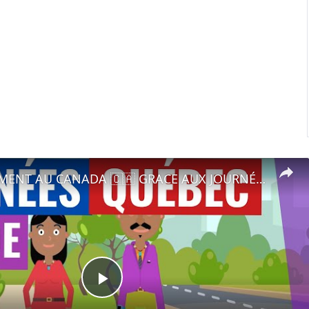
🔵RECRUTEMENT AU CANADA 🇨🇦 GRACE AUX JOURNÉES QUÉBEC MONDE AVRIL 2021.
Play