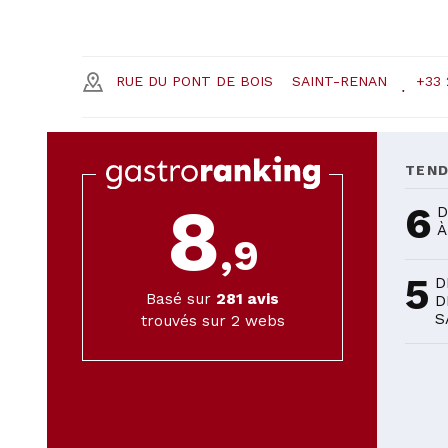
RUE DU PONT DE BOIS
SAINT-RENAN
+33 
TEN
8
6
D
À
,9
5
D
Basé sur
281
avis
D
S
trouvés sur 2 webs