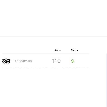
Avis
Note
110
9
TripAdvisor