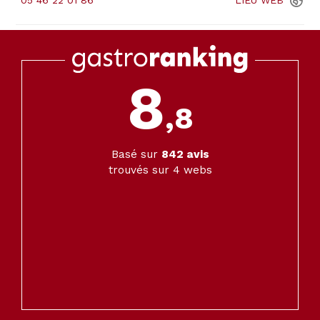
05 46 22 01 86
LIEU
WEB
8
,8
Basé sur
842
avis
trouvés sur 4 webs