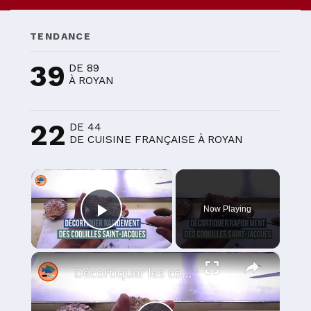
TENDANCE
39
DE 89
À ROYAN
22
DE 44
DE CUISINE FRANÇAISE À ROYAN
×
Now Playing
Play Video
×
Décortiquer les coquilles Saint-Jacques (noix et corail)