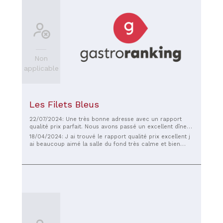
Non
applicable
Les Filets Bleus
22/07/2024: Une très bonne adresse avec un rapport
qualité prix parfait. Nous avons passé un excellent dîner
dans ce restaurant avec des plats de qualité et un
18/04/2024: J ai trouvé le rapport qualité prix excellent j
service sympathique et pas trop chichiteux
ai beaucoup aimé la salle du fond très calme et bien
décoré.La dame qui nous a servi aime visiblement son
métier : le filet de bar était délicieux. Alors c est sur on a
pris le menu à 25 euros mais ce qui nous a été servi à
ce prix est une prouesse !!