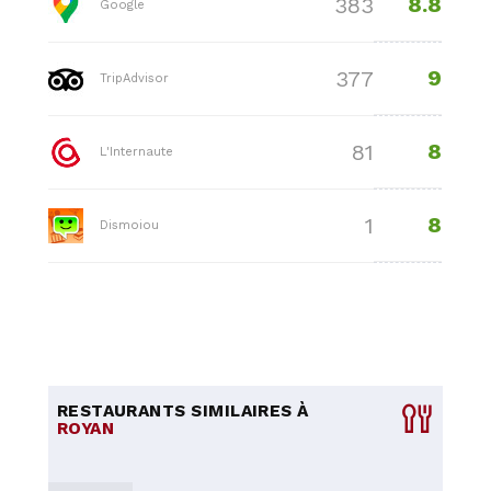
8.8
383
Google
9
377
TripAdvisor
8
81
L'Internaute
8
1
Dismoiou
RESTAURANTS SIMILAIRES À
ROYAN