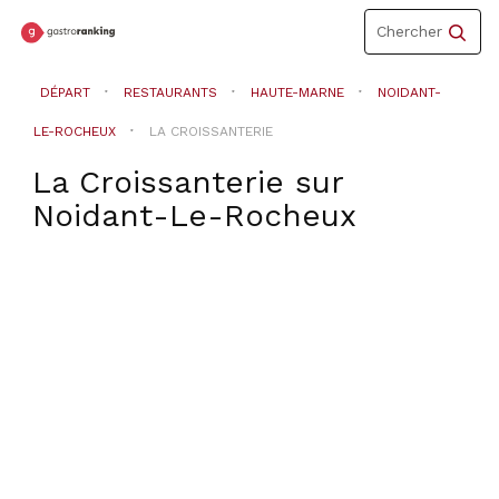
Toggle
Chercher
navigation
DÉPART
RESTAURANTS
HAUTE-MARNE
NOIDANT-
LE-ROCHEUX
LA CROISSANTERIE
La Croissanterie
sur
Noidant-Le-Rocheux