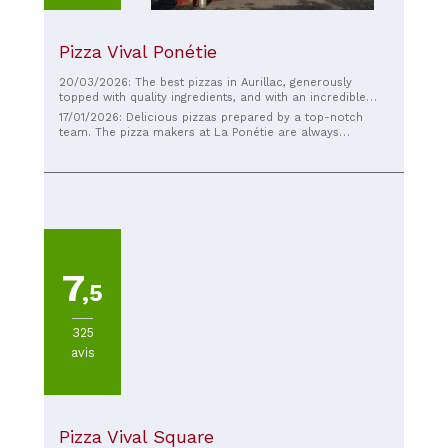
Pizza Vival Ponétie
20/03/2026: The best pizzas in Aurillac, generously
topped with quality ingredients, and with an incredible
crust. The team is fantastic, good vibes guaranteed!
17/01/2026: Delicious pizzas prepared by a top-notch
team. The pizza makers at La Ponétie are always
accommodating and cheerful, their pizzas are excellent,
highly recommended!
7
,5
325
avis
Pizza Vival Square