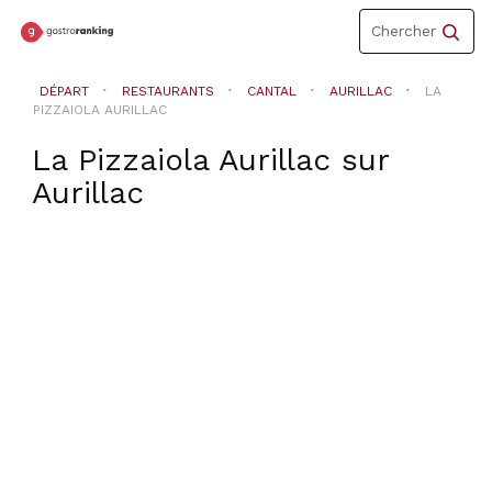
Toggle
Chercher
navigation
DÉPART
RESTAURANTS
CANTAL
AURILLAC
LA
PIZZAIOLA AURILLAC
La Pizzaiola Aurillac
sur
Aurillac