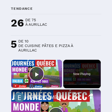
TENDANCE
26
DE 75
À AURILLAC
5
DE 10
DE CUISINE PÂTES E PIZZA À
AURILLAC
×
Now Playing
Play Video
×
🔵RECRUTEMENT AU CANADA 🇨🇦 GRACE AUX JOURNÉES QUÉBEC MONDE AVRIL 2021.