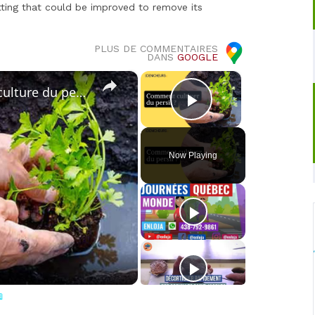
etting that could be improved to remove its
PLUS DE COMMENTAIRES
DANS
GOOGLE
×
×
🌿 Tout ce qu’il faut savoir sur la culture du persil 📖
Play Video
Now Playing
o
