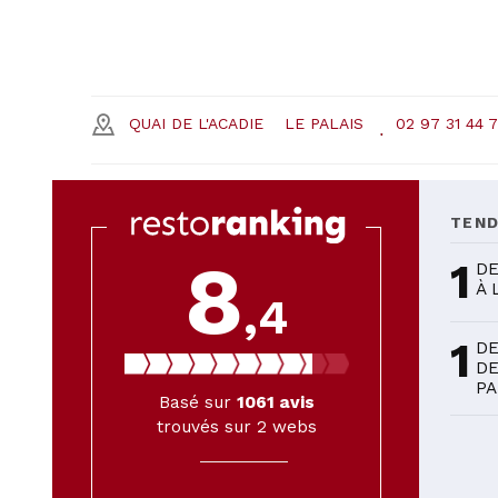
QUAI DE L'ACADIE
LE PALAIS
02 97 31 44 7
TEN
8
1
DE
À 
,4
1
DE
DE
PA
Basé sur
1061
avis
trouvés sur 2 webs