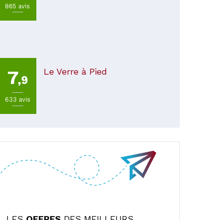
865 avis
Le Verre à Pied
7
,9
633 avis
LES
OFFRES
DES MEILLEURS