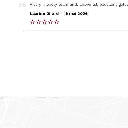
A very friendly team and, above all, excellent gal
.
Laurine Girard
19 mai 2026