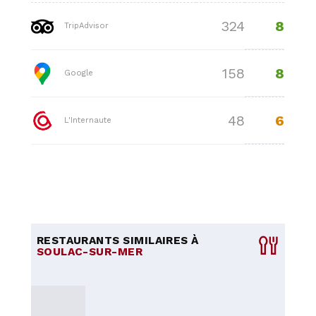
8
324
TripAdvisor
8
158
Google
6
48
L'Internaute
RESTAURANTS SIMILAIRES À
SOULAC-SUR-MER