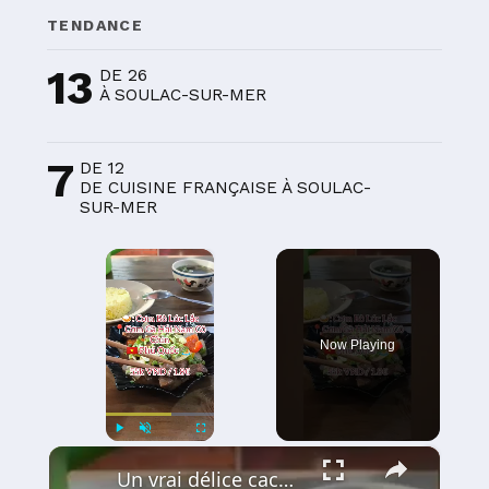
TENDANCE
13
DE 26
À SOULAC-SUR-MER
7
DE 12
DE CUISINE FRANÇAISE À SOULAC-
SUR-MER
×
Now Playing
×
Play
Unmute
Fullscreen
Un vrai délice caché à Phu Quoc : le Bœuf Lúc Lắc 🍚🥩