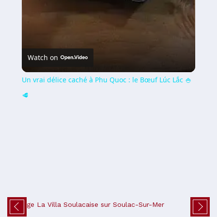
Watch on
Un vrai délice caché à Phu Quoc : le Bœuf Lúc Lắc 🍚
🥩