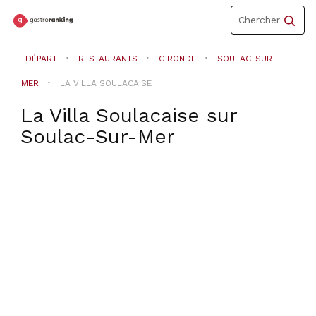
Toggle
Chercher
navigation
DÉPART
RESTAURANTS
GIRONDE
SOULAC-SUR-
MER
LA VILLA SOULACAISE
La Villa Soulacaise
sur
Soulac-Sur-Mer