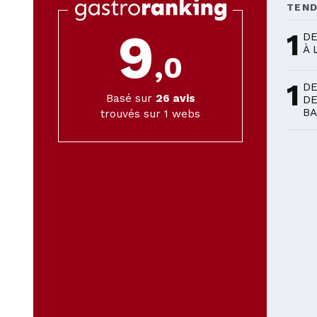
TEN
9
1
DE
À 
,0
1
DE
Basé sur
26
avis
DE
BA
trouvés sur 1 webs