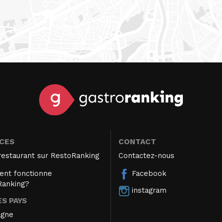
ICES
CONTACT
restaurant sur RestoRanking
Contactez-nous
nt fonctionne
Facebook
Ranking?
instagram
S PAYS
agne