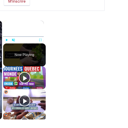
×
×
Play
Unmute
Fullscreen
Now Playing