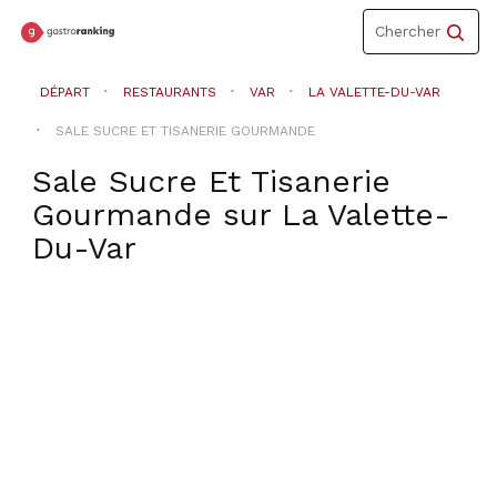
Toggle
Chercher
navigation
DÉPART
RESTAURANTS
VAR
LA VALETTE-DU-VAR
SALE SUCRE ET TISANERIE GOURMANDE
Sale Sucre Et Tisanerie
Gourmande
sur
La Valette-
Du-Var