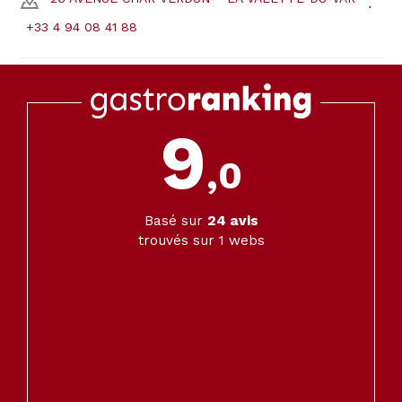
+33 4 94 08 41 88
9
,0
Basé sur
24
avis
trouvés sur 1 webs