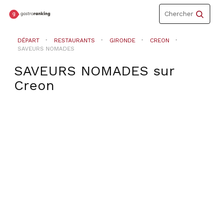
Toggle
Chercher
navigation
DÉPART
RESTAURANTS
GIRONDE
CREON
SAVEURS NOMADES
SAVEURS NOMADES
sur
Creon