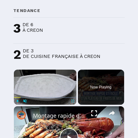
TENDANCE
3
DE 6
À CREON
2
DE 3
DE CUISINE FRANÇAISE À CREON
×
Now Playing
×
Play
Unmute
Fullscreen
Montage rapide d'un plateau de fruits de mer