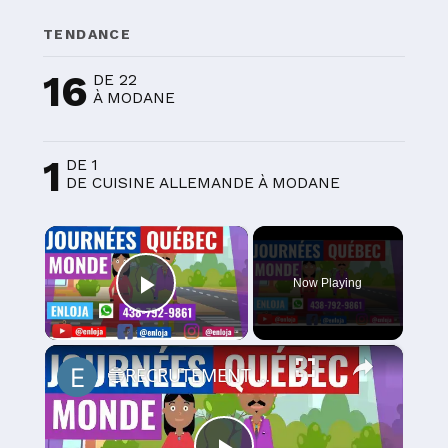
TENDANCE
16
DE 22
À MODANE
1
DE 1
DE CUISINE ALLEMANDE À MODANE
×
Now Playing
Play Video
×
🔵RECRUTEMENT AU CANADA 🇨🇦 GRACE AUX JOURNÉES QUÉBEC MONDE AVRIL 2021.