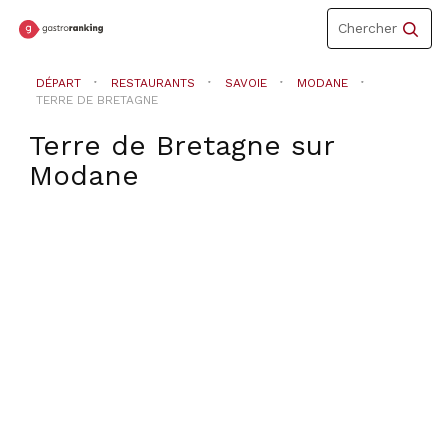
Toggle
Chercher
navigation
DÉPART
RESTAURANTS
SAVOIE
MODANE
TERRE DE BRETAGNE
Terre de Bretagne
sur
Modane