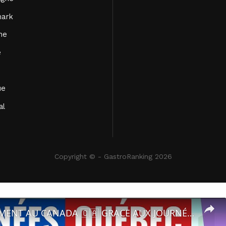
ark
ne
e
ue
al
Copyright © - GastroRanking 2026
🔵RECRUTEMENT AU CANADA 🇨🇦 GRACE AUX JOURNÉES QUÉBEC MONDE AVRIL 2021.