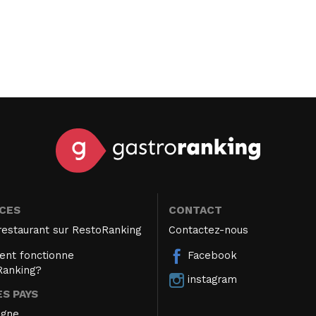
ICES
CONTACT
restaurant sur RestoRanking
Contactez-nous
nt fonctionne
Facebook
Ranking?
instagram
S PAYS
agne