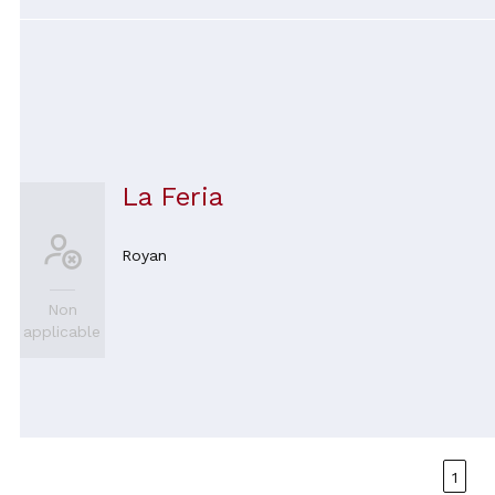
La Feria
Royan
Non
applicable
1