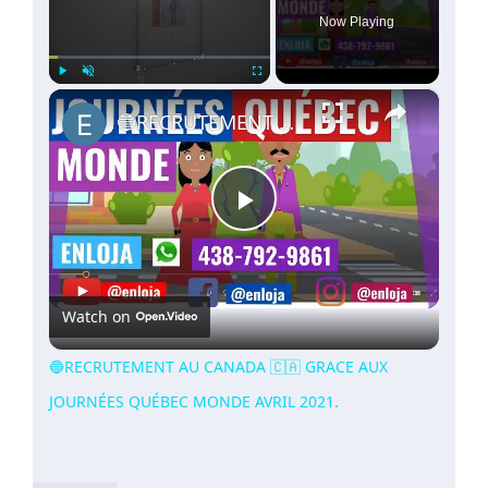
Now Playing
×
Play
Unmute
Fullscreen
🔵RECRUTEMENT AU CANADA 🇨🇦 GRACE AUX JOURNÉES QUÉBEC MONDE AVRIL 2021.
Play
Video
Watch on
🔵RECRUTEMENT AU CANADA 🇨🇦 GRACE AUX
JOURNÉES QUÉBEC MONDE AVRIL 2021.