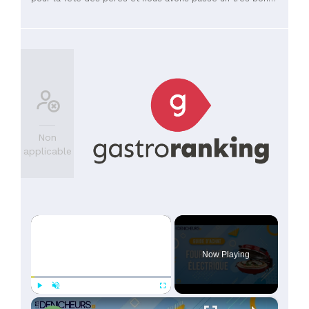
moment. L'accueil et le service sont impeccables. La salle
du restaurant est agréable, lumineuse et elle n'est pas
bruyante. Les points à améliorer : nous concernant c'est que
le cheeseburger était un peu sec et j'ai été déçue du
dessert tiramisu aux fruits rouges. En effet, j'ai cherché les
fruits rouges, il s'agissait plus d'un cheesecake saveurs
fruits rouges. C'est dommage car à cette époque de l'année,
cela aurait mérité plusieurs couches de fraises et de
framboises comme dans un vrai tiramisu aux fruits rouges.
Point + : les chiens sont acceptés. Je recommande ce
restaurant, rapport qualité-prix correspondant au restaurant
d'un hotel 4 étoiles
Non
applicable
×
Now Playing
×
Play
Unmute
Fullscreen