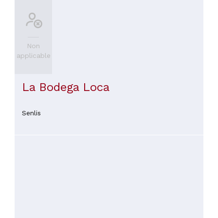
Chinoise
(
2
)
Italienne
(
2
)
Pâtes
Non
e
applicable
Pizza
(
2
)
La Bodega Loca
VOIR
TOUT
Senlis
PRIX