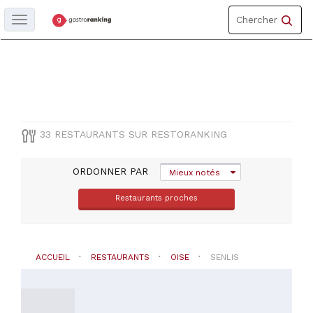
Toggle
Les meilleurs restaurants en Senlis
Chercher
Toggle
navigation
navigation
DÉPARTEMENT
Oise
COMUNE
33 RESTAURANTS SUR RESTORANKING
Senlis
ORDONNER PAR
Mieux notés
Restaurants proches
TYPE
DE
CUISINE
Française
ACCUEIL
RESTAURANTS
OISE
SENLIS
(
19
)
Autres
cuisines
(
3
)