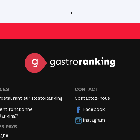
1
ICES
CONTACT
restaurant sur RestoRanking
Contactez-nous
nt fonctionne
Facebook
Ranking?
instagram
S PAYS
agne