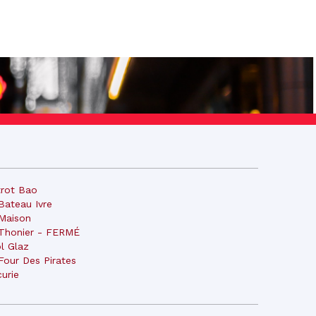
trot Bao
Bateau Ivre
Maison
Thonier - FERMÉ
l Glaz
Four Des Pirates
curie