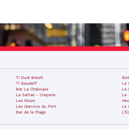
Ti Dudi Breizh
Bis
Ti Beudeff
Le 
Bar La Chaloupe
La 
Le Safran - Creperie
Le 
Les Alizes
Heo
Les Garcons du Port
Le 
Bar de la Plage
L’É