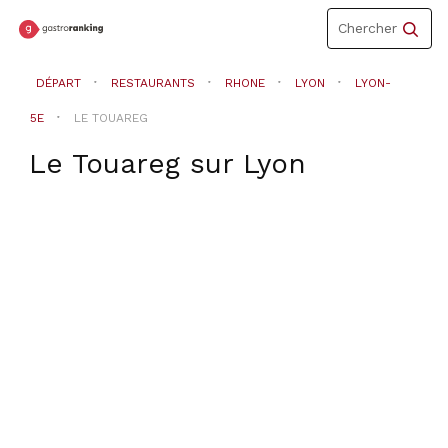
Toggle
Chercher
navigation
DÉPART
RESTAURANTS
RHONE
LYON
LYON-
5E
LE TOUAREG
Le Touareg
sur
Lyon