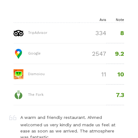
Avis
Note
8
334
TripAdvisor
9.2
2547
Google
10
11
Dismoiou
7.3
The Fork
A warm and friendly restaurant. Ahmed
welcomed us very kindly and made us feel at
ease as soon as we arrived. The atmosphere
was fantastic.