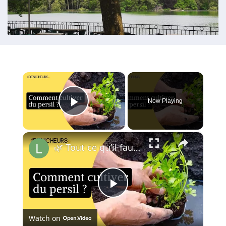
×
Now Playing
Play Video
×
🌿 Tout ce qu’il faut savoir sur la culture du persil 📖
Play
Watch on