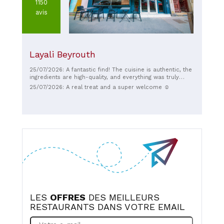
1150
avis
Layali Beyrouth
25/07/2026: A fantastic find! The cuisine is authentic, the
ingredients are high-quality, and everything was truly
delicious. The welcome is warm, the service is attentive,
25/07/2026: A real treat and a super welcome ☺️
and the atmosphere is friendly. A great place that I highly
recommend to all lovers of Lebanese cuisine.
LES
OFFRES
DES MEILLEURS
RESTAURANTS DANS VOTRE EMAIL