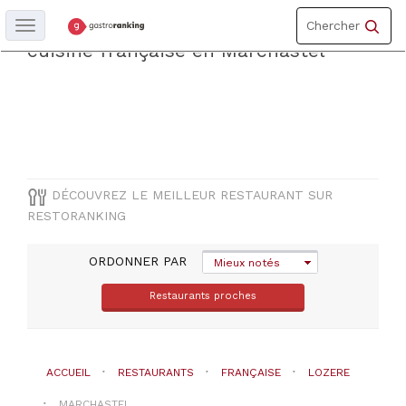
Toggle
Découvrez le meilleur restaurantde
Chercher
Toggle
navigation
navigation
cuisine française en Marchastel
DÉPARTEMENT
Lozere
COMUNE
DÉCOUVREZ LE MEILLEUR RESTAURANT SUR
RESTORANKING
Marchastel
ORDONNER PAR
Mieux notés
TYPE
DE
Restaurants proches
CUISINE
Française
ACCUEIL
RESTAURANTS
FRANÇAISE
LOZERE
PRIX
MARCHASTEL