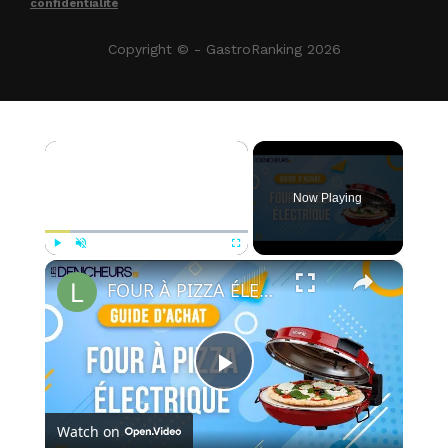
confidentialité
Copyright © - GastroRanking 2026
×
Now Playing
×
Play
Unmute
Fullscreen
FOUR À PIZZA ÉLECTRIQUE - Comparatif & Guide d'achat [NOUVEAUTÉS] 2024
Play
Watch on