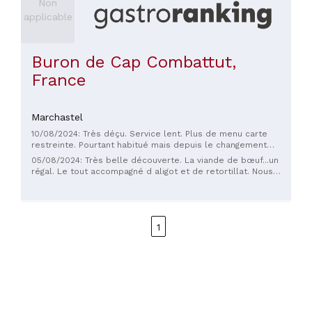
Non
applicable
Buron de Cap Combattut,
France
Marchastel
10/08/2024: Très déçu. Service lent. Plus de menu carte
restreinte. Pourtant habitué mais depuis le changement
d'équipe aller vers un autre buron.
05/08/2024: Très belle découverte. La viande de bœuf...un
régal. Le tout accompagné d aligot et de retortillat. Nous
avons pris une assiette de charcuterie à partager en entrée...
nous avons eu du mal à finir tellement c'était copieux ! Belle
carte de vin également pour tous les budgets et les
cocktails (southbeach) à tester sans faute. Accueil
1
sympathique et personnel souriant malgré le rush de la
période touristique.