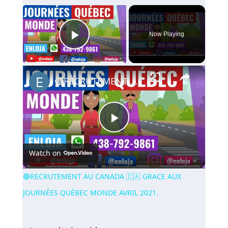
×
Now Playing
Play Video
×
🔵RECRUTEMENT AU CANADA 🇨🇦 GRACE AUX JOURNÉES QUÉBEC MONDE AVRIL 2021.
Play
Watch on
Video
🔵RECRUTEMENT AU CANADA 🇨🇦 GRACE AUX
JOURNÉES QUÉBEC MONDE AVRIL 2021.