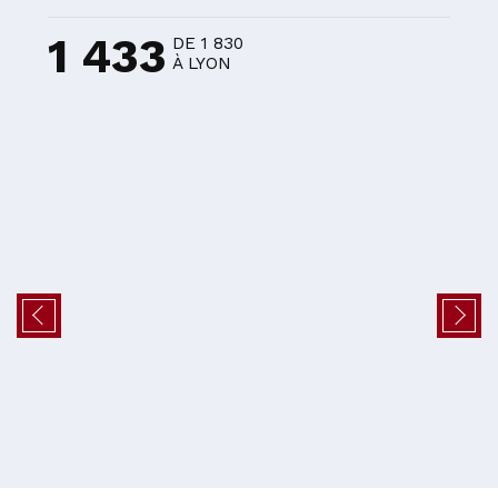
1 433
DE 1 830
À LYON