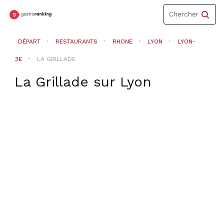
Toggle
Chercher
navigation
DÉPART
RESTAURANTS
RHONE
LYON
LYON-
3E
LA GRILLADE
La Grillade
sur
Lyon